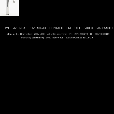
HOME
AZIENDA
DOVE SIAMO
CONTATTI
PRODOTTI
VIDEO
MAPPA SITO
Bolan s.r.l.
/ Copyrights© 2007-2008 - All rights reserved. - P.I. 01210900419 - C.F. 01210900419
Power by
WebThing
- code
ITservices
- design
Forma&Sostanza